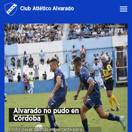
Club Atlético Alvarado
2 AÑOS ATRÁS
FÚTBOL PROFESIONAL
Alvarado no pudo en 
Córdoba
Podía pasar. Lo más importante para