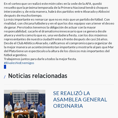
En el sorteo que se realizó este miércoles en la sede de la AFA, quedó
resuelto que la próxima temporada de la Primera Nacional tendrá choques
interzonales y, de esta manera, habrá dos partidos entre Alvarado y Aldosivi
después de mucho tiempo.
Lo más importante es remarcar que no es más que un partido de fútbol. Con
rivalidad, con chicana futbolera y en el que los dos equipos van a tener el deseo
de ganar. Pero todos tenemos la obligación de actuar con la mayor
responsabilidad, sacarle el dramatismo innecesario que se genera desde
afuera y vivirlo como lo que es, una verdadera fiesta, con los dos máximos
representantes de nuestra ciudad frente a frente después de casi 26 años.
Desde el Club Atlético Alvarado, ratificamos el compromiso para organizar de
la mejor manera un acontecimiento tan importante y mostrarle al país que Mar
del Plata tiene un espectáculo a la altura de los clásicos más importantes del
fútbol argentino.
Trabajemos juntos para darle a todos la mejor fiesta.
#RivalesNoEnemigos
Noticias relacionadas
SE REALIZÓ LA
ASAMBLEA GENERAL
ORDINARIA