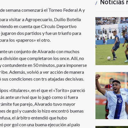
Noticias 
n de semana comenzará el Torneo Federal A y
ara visitar a Agropecuario, Duilio Botella
niendo en cuenta que Cïrculo Deportivo
 jugaron dos partidos y fue un triunfo para
 para los «paperos» el otro.
lo ante un conjunto de Alvarado con muchos
a división que completaron los once. Allí, no
vo y contundente en 50 minutos, para imponerse
Uribe. Además, volvió a ver acción de manera
sus condiciones con trs atajadas decisivas.
pos «titulares», en el que el «Torito» pareció
ás ante un rival que lo jugó como si fuera
 trámite fue parejo, Alvarado tuvo mayor
nes de gol y cuando lo hizo encontró buenas
nfusa, el árbitro entendió que hubo
eó por gol con una buena ejecución al palo