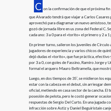
C
on la confirmación de que el próxima fi
que Alvarado tendrá que viajar a Carlos Casares p
aprovechó para diagramar un nuevo amistoso, te
gozó de jornada libre en us zona del Federal C. Se
cada uno: 3 a 0 para el «torito» el primero y 2 a 1
En primer turno, salieron los juveniles de Círcu
jugadores de experiencia y varios chicos de quint
dejó dudas el «torito», que fue práctica, efecti
por 3 a 0, con goles de Fassino, Ramiro Jorge y 
formal el arquero Mauro Beltramella, que mostró 
Luego, en dos tiempos de 35′, se midieron los equi
estar con la cabeza en el debut, sin arriesgar dem
oficial, metiendo en casa sector de la cancha. El
posesión de pelota, pero le costó generar ocasio
respuestas de Sergio Del Curto. En una jugada co
infracción sobre Astiz y Daniel Beguiristain canj