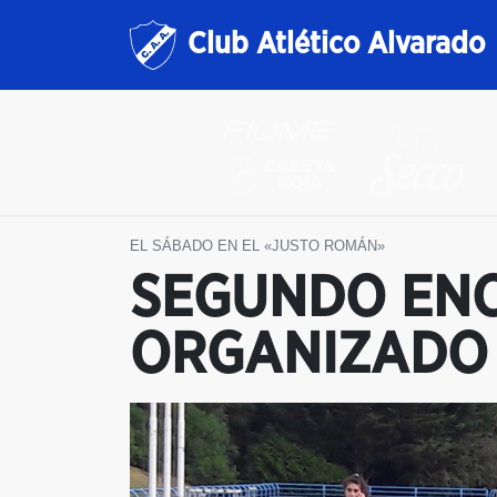
Club Atlético Alvarado
EL SÁBADO EN EL «JUSTO ROMÁN»
SEGUNDO ENC
ORGANIZADO