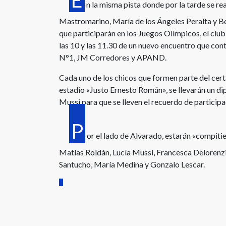
E
n la misma pista donde por la tarde se r
Mastromarino, María de los Ángeles Peralta y Bel
que participarán en los Juegos Olímpicos, el clu
las 10 y las 11.30 de un nuevo encuentro que cont
N°1, JM Corredores y APAND.
Cada uno de los chicos que formen parte del
cert
estadio «Justo Ernesto Román», se llevarán un di
Mussi para que se lleven el recuerdo de participa
P
or el lado de Alvarado, estarán «compit
Matías Roldán, Lucía Mussi, Francesca Delorenzi
Santucho, María Medina y Gonzalo Lescar.