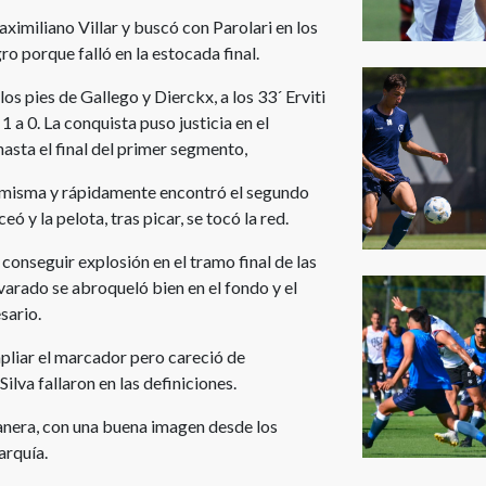
aximiliano Villar y buscó con Parolari en los
ro porque falló en la estocada final.
s pies de Gallego y Dierckx, a los 33´ Erviti
1 a 0. La conquista puso justicia en el
hasta el final del primer segmento,
la misma y rápidamente encontró el segundo
eó y la pelota, tras picar, se tocó la red.
conseguir explosión en el tramo final de las
varado se abroqueló bien en el fondo y el
sario.
pliar el marcador pero careció de
ilva fallaron en las definiciones.
anera, con una buena imagen desde los
arquía.