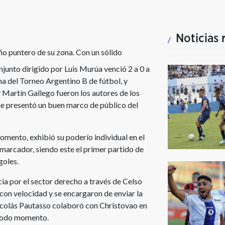
Noticias 
ño puntero de su zona. Con un sólido
njunto dirigido por Luis Murúa venció 2 a 0 a
ha del Torneo Argentino B de fútbol, y
y Martín Gallego fueron los autores de los
que presentó un buen marco de público del
mento, exhibió su poderío individual en el
 marcador, siendo este el primer partido de
goles.
ia por el sector derecho a través de Celso
on velocidad y se encargaron de enviar la
 Nicolás Pautasso colaboró con Christovao en
 todo momento.