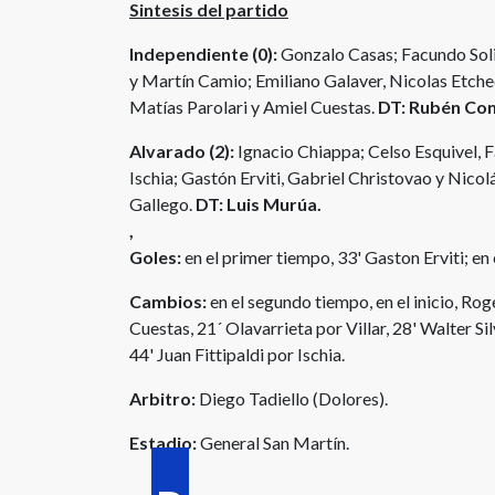
Sintesis del partido
Independiente (0):
Gonzalo Casas; Facundo Sol
y Martín Camio; Emiliano Galaver, Nicolas Etch
Matías Parolari y Amiel Cuestas.
DT: Rubén Con
Alvarado (2):
Ignacio Chiappa; Celso Esquivel, 
Ischia; Gastón Erviti, Gabriel Christovao y Nicol
Gallego.
DT: Luis Murúa.
,
Goles:
en el primer tiempo, 33' Gaston Erviti; en
Cambios:
en el segundo tiempo, en el inicio, R
Cuestas, 21´ Olavarrieta por Villar, 28' Walter S
44' Juan Fittipaldi por Ischia.
Arbitro:
Diego Tadiello (Dolores).
Estadio:
General San Martín.