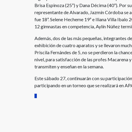
Brisa Espinoza (25ª) y Dana Décima (40ª). Por su p
representante de Alvarado, Jazmín Córdoba se a
fue 18ª. Selene Hecheme 19ª e Iliana Villa Ibalo 20
12 gimnastas en competencia, Aylín Núñez term
Además, dos de las más pequeñas, integrantes de
exhibición de cuatro aparatos y se llevaron much
Priscila Fernándes de 5, no se perdieron la chanc
nivel, para satisfacción de las profes Macarena y
transmiten y enseñan en la semana.
Este sábado 27, continuarán con su participación
participando en un torneo que se realizará en A