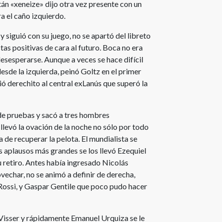
itán «xeneize» dijo otra vez presente con un
a el caño izquierdo.
 siguió con su juego, no se apartó del libreto
tas positivas de cara al futuro. Boca no era
desesperarse. Aunque a veces se hace difícil
esde la izquierda, peinó Goltz en el primer
vió derechito al central exLanús que superó la
de pruebas y sacó a tres hombres
llevó la ovación de la noche no sólo por todo
ra de recuperar la pelota. El mundialista se
 aplausos más grandes se los llevó Ezequiel
su retiro. Antes había ingresado Nicolás
vechar, no se animó a definir de derecha,
 Rossi, y Gaspar Gentile que poco pudo hacer
 Visser y rápidamente Emanuel Urquiza se le