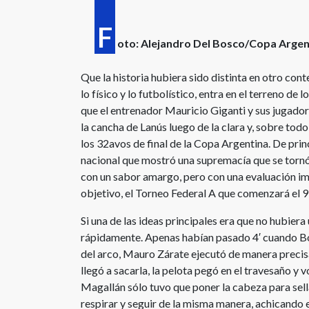
F
oto: Alejandro Del Bosco/Copa Argen
Que la historia hubiera sido distinta en otro co
lo físico y lo futbolístico, entra en el terreno de 
que el entrenador Mauricio Giganti y sus jugador
la cancha de Lanús luego de la clara y, sobre tod
los 32avos de final de la Copa Argentina. De prin
nacional que mostró una supremacía que se tornó 
con un sabor amargo, pero con una evaluación imp
objetivo, el Torneo Federal A que comenzará el 
Si una de las ideas principales era que no hubie
rápidamente. Apenas habían pasado 4′ cuando Boc
del arco, Mauro Zárate ejecutó de manera precis
llegó a sacarla, la pelota pegó en el travesaño y 
Magallán sólo tuvo que poner la cabeza para sell
respirar y seguir de la misma manera, achicando e