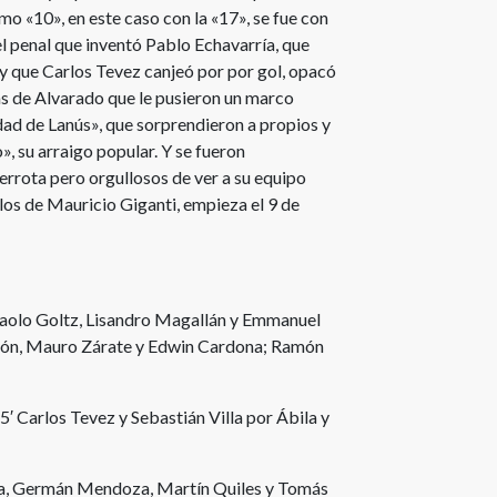
imo «10», en este caso con la «17», se fue con
el penal que inventó Pablo Echavarría, que
y que Carlos Tevez canjeó por por gol, opacó
has de Alvarado que le pusieron un marco
udad de Lanús», que sorprendieron a propios y
o», su arraigo popular. Y se fueron
errota pero orgullosos de ver a su equipo
los de Mauricio Giganti, empieza el 9 de
 Paolo Goltz, Lisandro Magallán y Emmanuel
avón, Mauro Zárate y Edwin Cardona; Ramón
′ Carlos Tevez y Sebastián Villa por Ábila y
za, Germán Mendoza, Martín Quiles y Tomás