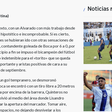
Noticias 
tina)
ntexto, con un Alvarado con más trabajo desde
lo hipotético e incomprobable. Sí es cierto,
es se hubieran ido con otras sensaciones de
o, contundente goleada de Boca por 6 a 0, por
cipio a fin se impuso el bicampeón del fútbol
indetenible para el «torito» que se queda
ortante y aristas positivas de cara a su
9 de septiembre.
ra un gol tempranero, se desmoronó
a se encontró con un tiro libre a 20 metros
a por encima de la barrera, Quinteros no
volvió al medio del área donde Lisandro
ar la apertura del marcador. Tomar aire,
spacios, no dejando desnivelar a los