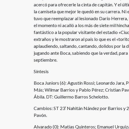
acercó para ofrecerle la cinta de capitán. Y el últ
la camiseta que mejor le quedó en su carrera. Ni 
tuvo que reemplazar al lesionado Darío Herrera, 
el momento ni acalló a los más de siete mil hinc
fantástico a la popular visitante del estadio «Ci
extraños y le mostraron al país lo que es el «torit
aplaudiendo, saltando, cantando, dolidos por la d
jugando ante Boca, sabiendo que la verdad, para 
septiembre.
Síntesis
Boca Juniors (6): Agustín Rossi; Leonardo Jara,
Más; Wilmar Barrios y Pablo Pérez; Cristian P
Ábila. DT: Guillermo Barros Schelotto.
Cambios: ST 23′ Nahitán Nández por Barrios y 25
Pavón.
Alvarado (0): Matìas Quinteros; Emanuel Urqui