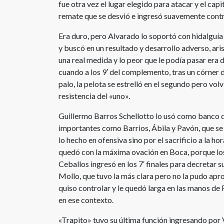
fue otra vez el lugar elegido para atacar y el cap
remate que se desvió e ingresó suavemente contr
Era duro, pero Alvarado lo soportó con hidalguía y
y buscó en un resultado y desarrollo adverso, aris
una real medida y lo peor que le podía pasar era 
cuando a los 9′ del complemento, tras un córner d
palo, la pelota se estrelló en el segundo pero vol
resistencia del «uno».
Guillermo Barros Schellotto lo usó como banco 
importantes como Barrios, Ábila y Pavón, que se 
lo hecho en ofensiva sino por el sacrificio a la ho
quedó con la máxima ovación en Boca, porque los
Ceballos ingresó en los 7′ finales para decretar 
Mollo, que tuvo la más clara pero no la pudo apro
quiso controlar y le quedó larga en las manos de
en ese contexto.
«Trapito» tuvo su última función ingresando por