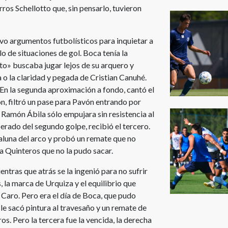
ros Schellotto que, sin pensarlo, tuvieron
uvo argumentos futbolísticos para inquietar a
o de situaciones de gol. Boca tenía la
ito» buscaba jugar lejos de su arquero y
 o la claridad y pegada de Cristian Canuhé.
 En la segunda aproximación a fondo, cantó el
n, filtró un pase para Pavón entrando por
 Ramón Ábila sólo empujara sin resistencia al
erado del segundo golpe, recibió el tercero.
aluna del arco y probó un remate que no
a Quinteros que no la pudo sacar.
entras que atrás se la ingenió para no sufrir
, la marca de Urquiza y el equilibrio que
 Caro. Pero era el día de Boca, que pudo
 le sacó pintura al travesaño y un remate de
. Pero la tercera fue la vencida, la derecha