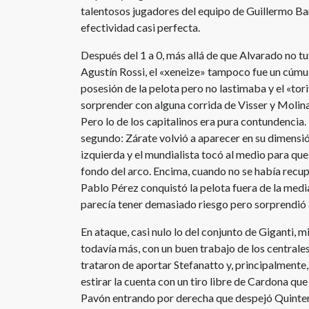
talentosos jugadores del equipo de Guillermo Bar
efectividad casi perfecta.
Después del 1 a 0, más allá de que Alvarado no t
Agustín Rossi, el «xeneize» tampoco fue un cúmul
posesión de la pelota pero no lastimaba y el «tor
sorprender con alguna corrida de Visser y Molina
Pero lo de los capitalinos era pura contundencia.
segundo: Zárate volvió a aparecer en su dimensió
izquierda y el mundialista tocó al medio para que
fondo del arco. Encima, cuando no se había recup
Pablo Pérez conquistó la pelota fuera de la medi
parecía tener demasiado riesgo pero sorprendió 
En ataque, casi nulo lo del conjunto de Giganti, mi
todavía más, con un buen trabajo de los centrales
trataron de aportar Stefanatto y, principalmente,
estirar la cuenta con un tiro libre de Cardona que
Pavón entrando por derecha que despejó Quinteros