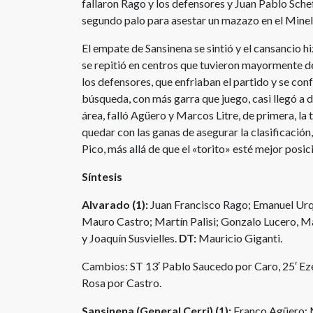
fallaron Rago y los defensores y Juan Pablo Sche
segundo palo para asestar un mazazo en el Minel
El empate de Sansinena se sintió y el cansancio hi
se repitió en centros que tuvieron mayormente d
los defensores, que enfriaban el partido y se con
búsqueda, con más garra que juego, casi llegó a do
área, falló Agüero y Marcos Litre, de primera, la t
quedar con las ganas de asegurar la clasificación
Pico, más allá de que el «torito» esté mejor posic
Síntesis
Alvarado (1):
Juan Francisco Rago; Emanuel Urqu
Mauro Castro; Martín Palisi; Gonzalo Lucero, Ma
y Joaquín Susvielles.
DT:
Mauricio Giganti.
Cambios: ST 13′ Pablo Saucedo por Caro, 25′ Eze
Rosa por Castro.
Sansinena (General Cerri) (1):
Franco Agüero; M