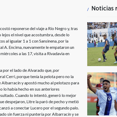
Noticias 
costó reponerse del viaje a Río Negro y, tras
o lejos el nivel que acostumbra, desde lo
tos al igualar 1 a 1 con Sansinena, por la
ral A. Encima, nuevamente le empataron un
miércoles a las 17, visita a Rivadavia en
ia por el lado de Alvarado que, por
l Cerri, porque tenía la pelota pero no la
de Albarracín y apostó mucho al pelotazo para
o lo había hecho en sus anteriores
sultado. Cuando lo intentó, generó lo mejor
ue despejaron, Litre la paró de pecho y metió
canzó a conectar Lucero por el segundo palo.
do sin fuerza ni puntería por Albarracín y se