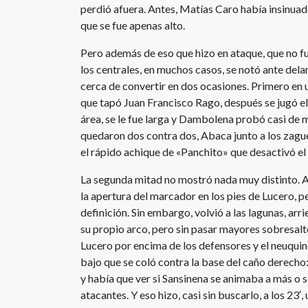
perdió afuera. Antes, Matías Caro había insinuado
que se fue apenas alto.
Pero además de eso que hizo en ataque, que no fu
los centrales, en muchos casos, se notó ante del
cerca de convertir en dos ocasiones. Primero en
que tapó Juan Francisco Rago, después se jugó el 
área, se le fue larga y Dambolena probó casi de m
quedaron dos contra dos, Abaca junto a los zagu
el rápido achique de «Panchito» que desactivó el 
La segunda mitad no mostró nada muy distinto. A
la apertura del marcador en los pies de Lucero, p
definición. Sin embargo, volvió a las lagunas, ar
su propio arco, pero sin pasar mayores sobresalt
Lucero por encima de los defensores y el neuquin
bajo que se coló contra la base del caño derecho: 
y había que ver si Sansinena se animaba a más o 
atacantes. Y eso hizo, casi sin buscarlo, a los 23