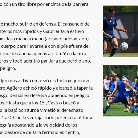
 con un tiro libre por encima de la barrera
e mucho, sufrió en defensa. El cansancio de
anteros más rápidos y Gabriel Jara estuvo
 un claro mano a mano (arrancó adelantado)
cuerpo para llevársela con el pie afuera del
itad de cancha apenas arriba. Y en la otra,
eros y tocó adentró par Jara que perdió ante
peligro.
lgo más activo empezó el «torito» que tuvo
ero Agüero achicó rápido y alcanzó a tapar la
riesgó demás en defensa poniendo en peligro
os. Hasta que a los 15′, Castro buscó a
o la bajó con zurda y metió el derechazo
1 a 0. Con la ventaja, todo parecía facilitarse
seguía apostando a la velocidad de los
′, un desborde de Jara terminó en centro,