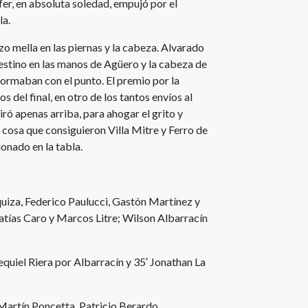
fer, en absoluta soledad, empujó por el
la.
zo mella en las piernas y la cabeza. Alvarado
estino en las manos de Agüero y la cabeza de
formaban con el punto. El premio por la
s del final, en otro de los tantos envíos al
iró apenas arriba, para ahogar el grito y
, cosa que consiguieron Villa Mitre y Ferro de
ionado en la tabla.
iza, Federico Paulucci, Gastón Martínez y
tías Caro y Marcos Litre; Wilson Albarracín
quiel Riera por Albarracín y 35′ Jonathan La
artín Poncetta, Patricio Berardo,