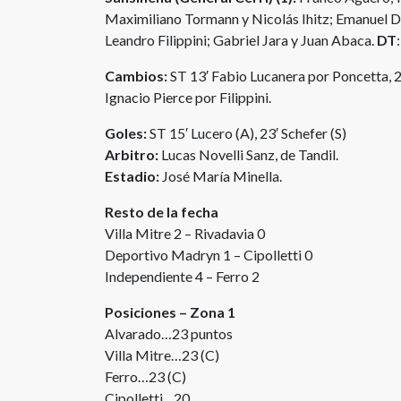
Maximiliano Tormann y Nicolás Ihitz; Emanuel 
Leandro Filippini; Gabriel Jara y Juan Abaca.
DT
Cambios:
ST 13′ Fabio Lucanera por Poncetta, 
Ignacio Pierce por Filippini.
Goles:
ST 15′ Lucero (A), 23′ Schefer (S)
Arbitro:
Lucas Novelli Sanz, de Tandil.
Estadio:
José María Minella.
Resto de la fecha
Villa Mitre 2 – Rivadavia 0
Deportivo Madryn 1 – Cipolletti 0
Independiente 4 – Ferro 2
Posiciones – Zona 1
Alvarado…23 puntos
Villa Mitre…23 (C)
Ferro…23 (C)
Cipolletti…20