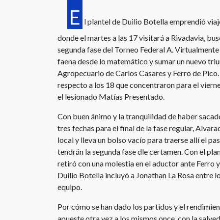
E
l plantel de Duilio Botella emprendió viaj
donde el martes a las 17 visitará a Rivadavia, bus
segunda fase del Torneo Federal A. Virtualmente 
faena desde lo matemático y sumar un nuevo triu
Agropecuario de Carlos Casares y Ferro de Pico.
respecto a los 18 que concentraron para el vierne
el lesionado Matías Presentado.
Con buen ánimo y la tranquilidad de haber sacad
tres fechas para el final de la fase regular, Alvar
local y lleva un bolso vacío para traerse allí el 
tendrán la segunda fase dle certamen. Con el pla
retiró con una molestia en el aductor ante Ferro
Duilio Botella incluyó a Jonathan La Rosa entre lo
equipo.
Por cómo se han dado los partidos y el rendimie
apueste otra vez a los mismos once, con la salve