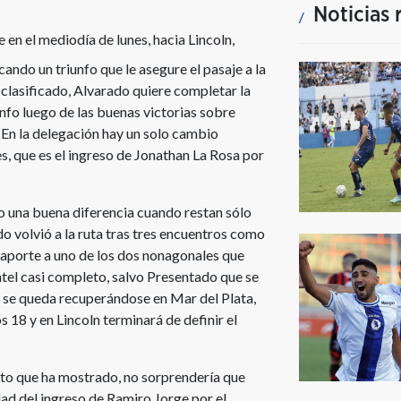
Noticias 
e en el mediodía de lunes, hacia Lincoln,
cando un triunfo que le asegure el pasaje a la
clasificado, Alvarado quiere completar la
nfo luego de las buenas victorias sobre
 En la delegación hay un solo cambio
s, que es el ingreso de Jonathan La Rosa por
o una buena diferencia cuando restan sólo
ado volvió a la ruta tras tres encuentros como
pasaporte a uno de los dos nonagonales que
ntel casi completo, salvo Presentado que se
 y se queda recuperándose en Mar del Plata,
s 18 y en Lincoln terminará de definir el
nto que ha mostrado, no sorprendería que
dad del ingreso de Ramiro Jorge por el