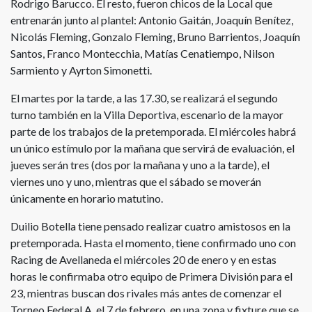
Rodrigo Barucco. El resto, fueron chicos de la Local que
entrenarán junto al plantel: Antonio Gaitán, Joaquín Benítez,
Nicolás Fleming, Gonzalo Fleming, Bruno Barrientos, Joaquín
Santos, Franco Montecchia, Matías Cenatiempo, Nilson
Sarmiento y Ayrton Simonetti.
El martes por la tarde, a las 17.30, se realizará el segundo
turno también en la Villa Deportiva, escenario de la mayor
parte de los trabajos de la pretemporada. El miércoles habrá
un único estímulo por la mañana que servirá de evaluación, el
jueves serán tres (dos por la mañana y uno a la tarde), el
viernes uno y uno, mientras que el sábado se moverán
únicamente en horario matutino.
Duilio Botella tiene pensado realizar cuatro amistosos en la
pretemporada. Hasta el momento, tiene confirmado uno con
Racing de Avellaneda el miércoles 20 de enero y en estas
horas le confirmaba otro equipo de Primera División para el
23, mientras buscan dos rivales más antes de comenzar el
Torneo Federal A, el 7 de febrero, en una zona y fixture que se