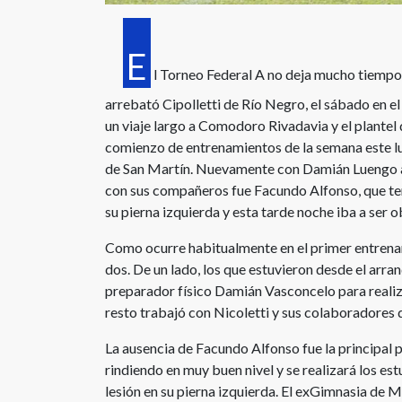
E
l Torneo Federal A no deja mucho tiempo 
arrebató Cipolletti de Río Negro, el sábado en el
un viaje largo a Comodoro Rivadavia y el plantel d
comienzo de entrenamientos de la semana este lu
de San Martín. Nuevamente con Damián Luengo a l
con sus compañeros fue Facundo Alfonso, que tení
su pierna izquierda y esta tarde noche iba a ser 
Como ocurre habitualmente en el primer entrenam
dos. De un lado, los que estuvieron desde el arra
preparador físico Damián Vasconcelo para realiza
resto trabajó con Nicoletti y sus colaboradores
La ausencia de Facundo Alfonso fue la principal p
rindiendo en muy buen nivel y se realizará los es
lesión en su pierna izquierda. El exGimnasia de