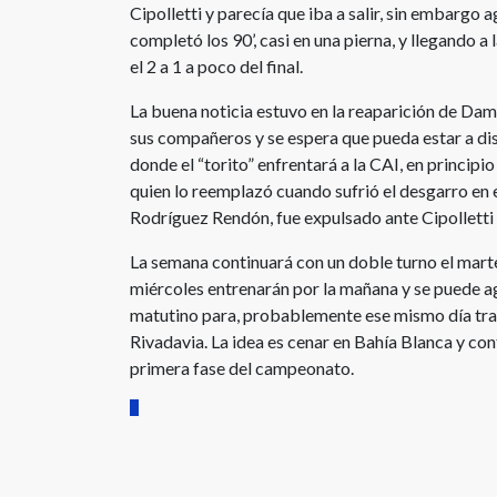
Cipolletti y parecía que iba a salir, sin embargo
completó los 90’, casi en una pierna, y llegando a 
el 2 a 1 a poco del final.
La buena noticia estuvo en la reaparición de Dami
sus compañeros y se espera que pueda estar a di
donde el “torito” enfrentará a la CAI, en principi
quien lo reemplazó cuando sufrió el desgarro en e
Rodríguez Rendón, fue expulsado ante Cipolletti y
La semana continuará con un doble turno el marte
miércoles entrenarán por la mañana y se puede agr
matutino para, probablemente ese mismo día tra
Rivadavia. La idea es cenar en Bahía Blanca y con
primera fase del campeonato.