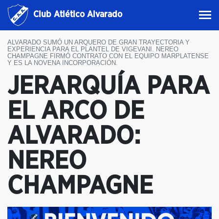
Club Atlético Alvarado
ALVARADO SUMÓ UN ARQUERO DE GRAN TRAYECTORIA Y
EXPERIENCIA PARA EL PLANTEL DE VIGEVANI. NEREO
CHAMPAGNE FIRMÓ CONTRATO CON EL EQUIPO MARPLATENSE
Y ES LA NOVENA INCORPORACIÓN.
JERARQUÍA PARA
EL ARCO DE
ALVARADO:
NEREO
CHAMPAGNE